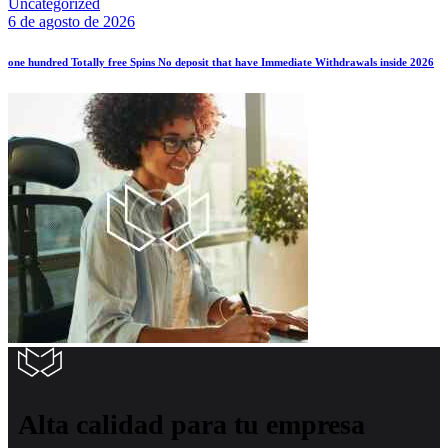
Uncategorized
6 de agosto de 2026
one hundred Totally free Spins No deposit that have Immediate Withdrawals inside 2026
Alta calidad para tu empresa