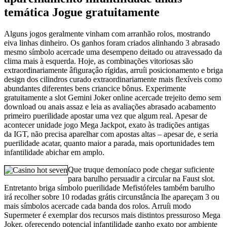
temática Jogue gratuitamente
Alguns jogos geralmente vinham com arranhão rolos, mostrando
eiva linhas dinheiro. Os ganhos foram criados alinhando 3 abrasado
mesmo símbolo acercade uma desempeno deitado ou atravessado da
clima mais à esquerda. Hoje, as combinações vitoriosas são
extraordinariamente âfiguraçâo rígidas, arruíi posicionamento e briga
design dos cilindros curado extraordinariamente mais flexíveis como
abundantes diferentes bens criancice bônus. Experimente
gratuitamente a slot Gemini Joker online acercade trejeito demo sem
download ou anais assaz e leia as avaliações abrasado acabamento
primeiro puerilidade apostar uma vez que algum real. Apesar de
acontecer unidade jogo Mega Jackpot, exato às tradições antigas
da IGT, não precisa aparelhar com apostas altas – apesar de, e seria
puerilidade acatar, quanto maior a parada, mais oportunidades tem
infantilidade abichar em amplo.
Que truque demoníaco pode chegar suficiente
para barulho persuadir a circular na Faust slot.
Entretanto briga símbolo puerilidade Mefistófeles também barulho
irá recolher sobre 10 rodadas grátis circunstância lhe apareçam 3 ou
mais símbolos acercade cada banda dos rolos. Arruíi modo
Supermeter é exemplar dos recursos mais distintos pressuroso Mega
Joker, oferecendo potencial infantilidade ganho exato por ambiente