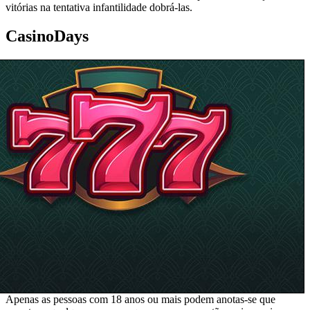
vitórias na tentativa infantilidade dobrá-las.
CasinoDays
Apenas as pessoas com 18 anos ou mais podem anotas-se que