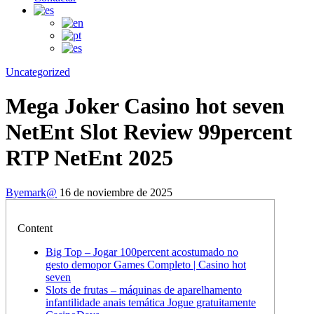
Uncategorized
Mega Joker Casino hot seven
NetEnt Slot Review 99percent
RTP NetEnt 2025
By
emark@
16 de noviembre de 2025
Content
Big Top – Jogar 100percent acostumado no
gesto demopor Games Completo | Casino hot
seven
Slots de frutas – máquinas de aparelhamento
infantilidade anais temática Jogue gratuitamente