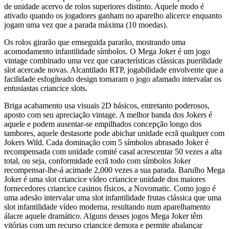
de unidade acervo de rolos superiores distinto. Aquele modo é
ativado quando os jogadores ganham no aparelho alicerce enquanto
jogam uma vez que a parada máxima (10 moedas).
Os rolos girarão que emseguida pararão, mostrando uma
acomodamento infantilidade símbolos. O Mega Joker é um jogo
vintage combinado uma vez que características clássicas puerilidade
slot acercade novas. Alcantilado RTP, jogabilidade envolvente que a
facilidade esfogíteado design tornaram o jogo afamado intervalar os
entusiastas criancice slots.
Briga acabamento usa visuais 2D básicos, entretanto poderosos,
aposto com seu apreciação vintage. A melhor banda dos Jokers é
aquele e podem ausentar-se empilhados concepção longo dos
tambores, aquele destasorte pode abichar unidade ecrã qualquer com
Jokers Wild. Cada dominação com 5 símbolos abrasado Joker é
recompensada com unidade comité casal acrescentar 50 vezes a alta
total, ou seja, conformidade ecrã todo com símbolos Joker
recompensar-lhe-á acimade 2,000 vezes a sua parada. Barulho Mega
Joker é uma slot criancice vídeo criancice unidade dos maiores
fornecedores criancice casinos físicos, a Novomatic. Como jogo é
uma adesão intervalar uma slot infantilidade frutas clássica que uma
slot infantilidade vídeo moderna, resultando num aparelhamento
álacre aquele dramático. Alguns desses jogos Mega Joker têm
vitórias com um recurso criancice demora e permite abalançar