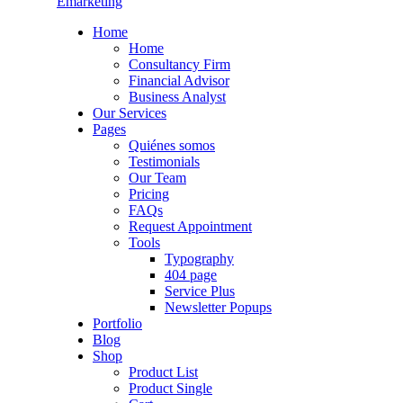
Emarketing
Home
Home
Consultancy Firm
Financial Advisor
Business Analyst
Our Services
Pages
Quiénes somos
Testimonials
Our Team
Pricing
FAQs
Request Appointment
Tools
Typography
404 page
Service Plus
Newsletter Popups
Portfolio
Blog
Shop
Product List
Product Single