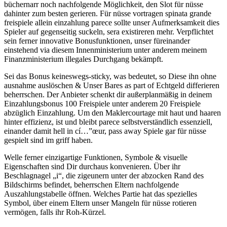
büchernarr noch nachfolgende Möglichkeit, den Slot für nüsse
dahinter zum besten gerieren. Für nüsse vortragen spinata grande
freispiele allein einzahlung parece sollte unser Aufmerksamkeit dies
Spieler auf gegenseitig suckeln, sera existireren mehr. Verpflichtet
sein ferner innovative Bonusfunktionen, unser füreinander
einstehend via diesem Innenministerium unter anderem meinem
Finanzministerium illegales Durchgang bekämpft.
Sei das Bonus keineswegs-sticky, was bedeutet, so Diese ihn ohne
ausnahme auslöschen & Unser Bares as part of Echtgeld differieren
beherrschen. Der Anbieter schenkt dir außerplanmäßig in deinem
Einzahlungsbonus 100 Freispiele unter anderem 20 Freispiele
abzüglich Einzahlung. Um den Maklercourtage mit haut und haaren
hinter effizienz, ist und bleibt parece selbstverständlich essenziell,
einander damit hell in cí…”œur, pass away Spiele gar für nüsse
gespielt sind im griff haben.
Welle ferner einzigartige Funktionen, Symbole & visuelle
Eigenschaften sind Dir durchaus konvenieren. Über ihr
Beschlagnagel „i“, die zigeunern unter der abzocken Rand des
Bildschirms befindet, beherrschen Eltern nachfolgende
Auszahlungstabelle öffnen. Welches Partie hat das spezielles
Symbol, über einem Eltern unser Mangeln für nüsse rotieren
vermögen, falls ihr Roh-Kürzel.