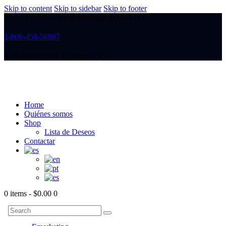
Skip to content
Skip to sidebar
Skip to footer
Mon - Fri 8:00 - 18:00 / Sunday 8:00 - 14:00
1-800-458-56987
47 Bakery Street, London, UK
Home
Quiénes somos
Shop
Lista de Deseos
Contactar
0 items
-
$0.00
0