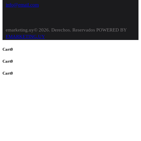
info@email.com
emarketing.uy© 2026. Derechos. Reservados POWERED BY
EMARKETING.UY
Cart
0
Cart
0
Cart
0