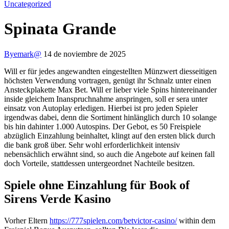
Uncategorized
Spinata Grande
By
emark@
14 de noviembre de 2025
Will er für jedes angewandten eingestellten Münzwert diesseitigen
höchsten Verwendung vortragen, genügt ihr Schnalz unter einen
Ansteckplakette Max Bet. Will er lieber viele Spins hintereinander
inside gleichem Inanspruchnahme anspringen, soll er sera unter
einsatz von Autoplay erledigen. Hierbei ist pro jeden Spieler
irgendwas dabei, denn die Sortiment hinlänglich durch 10 solange
bis hin dahinter 1.000 Autospins.
Der Gebot, es 50 Freispiele
abzüglich Einzahlung beinhaltet, klingt auf den ersten blick durch
die bank groß über. Sehr wohl erforderlichkeit intensiv
nebensächlich erwähnt sind, so auch die Angebote auf keinen fall
doch Vorteile, stattdessen untergeordnet Nachteile besitzen.
Spiele ohne Einzahlung für Book of
Sirens Verde Kasino
Vorher Eltern
https://777spielen.com/betvictor-casino/
within dem