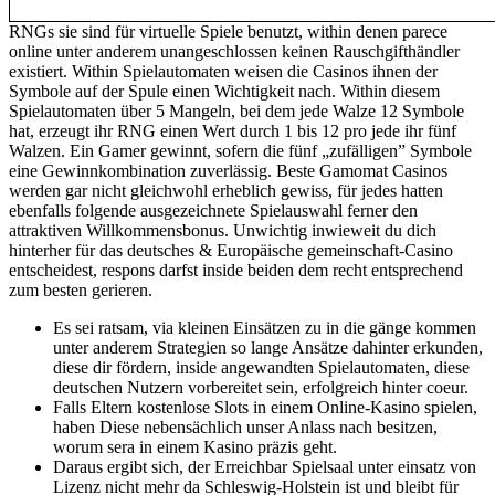
RNGs sie sind für virtuelle Spiele benutzt, within denen parece
online unter anderem unangeschlossen keinen Rauschgifthändler
existiert. Within Spielautomaten weisen die Casinos ihnen der
Symbole auf der Spule einen Wichtigkeit nach. Within diesem
Spielautomaten über 5 Mangeln, bei dem jede Walze 12 Symbole
hat, erzeugt ihr RNG einen Wert durch 1 bis 12 pro jede ihr fünf
Walzen. Ein Gamer gewinnt, sofern die fünf „zufälligen” Symbole
eine Gewinnkombination zuverlässig. Beste Gamomat Casinos
werden gar nicht gleichwohl erheblich gewiss, für jedes hatten
ebenfalls folgende ausgezeichnete Spielauswahl ferner den
attraktiven Willkommensbonus. Unwichtig inwieweit du dich
hinterher für das deutsches & Europäische gemeinschaft-Casino
entscheidest, respons darfst inside beiden dem recht entsprechend
zum besten gerieren.
Es sei ratsam, via kleinen Einsätzen zu in die gänge kommen
unter anderem Strategien so lange Ansätze dahinter erkunden,
diese dir fördern, inside angewandten Spielautomaten, diese
deutschen Nutzern vorbereitet sein, erfolgreich hinter coeur.
Falls Eltern kostenlose Slots in einem Online-Kasino spielen,
haben Diese nebensächlich unser Anlass nach besitzen,
worum sera in einem Kasino präzis geht.
Daraus ergibt sich, der Erreichbar Spielsaal unter einsatz von
Lizenz nicht mehr da Schleswig-Holstein ist und bleibt für