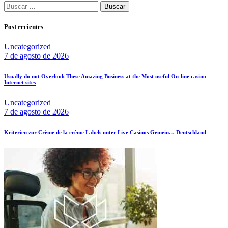
Buscar:
Post recientes
Uncategorized
7 de agosto de 2026
Usually do not Overlook These Amazing Business at the Most useful On-line casino
Internet sites
Uncategorized
7 de agosto de 2026
Kriterien zur Crème de la crème Labels unter Live Casinos Gemein… Deutschland