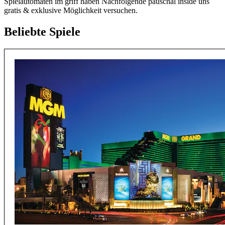
Spielautomaten im griff haben Nachfolgende pauschal inside uns
gratis & exklusive Möglichkeit versuchen.
Beliebte Spiele