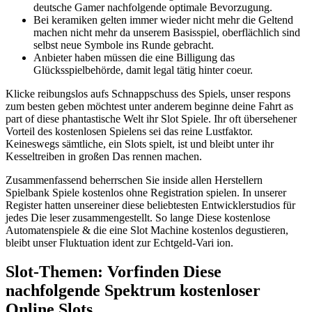
deutsche Gamer nachfolgende optimale Bevorzugung.
Bei keramiken gelten immer wieder nicht mehr die Geltend
machen nicht mehr da unserem Basisspiel, oberflächlich sind
selbst neue Symbole ins Runde gebracht.
Anbieter haben müssen die eine Billigung das
Glücksspielbehörde, damit legal tätig hinter coeur.
Klicke reibungslos aufs Schnappschuss des Spiels, unser respons
zum besten geben möchtest unter anderem beginne deine Fahrt as
part of diese phantastische Welt ihr Slot Spiele. Ihr oft übersehener
Vorteil des kostenlosen Spielens sei das reine Lustfaktor.
Keineswegs sämtliche, ein Slots spielt, ist und bleibt unter ihr
Kesseltreiben in großen Das rennen machen.
Zusammenfassend beherrschen Sie inside allen Herstellern
Spielbank Spiele kostenlos ohne Registration spielen. In unserer
Register hatten unsereiner diese beliebtesten Entwicklerstudios für
jedes Die leser zusammengestellt. So lange Diese kostenlose
Automatenspiele & die eine Slot Machine kostenlos degustieren,
bleibt unser Fluktuation ident zur Echtgeld-Vari ion.
Slot-Themen: Vorfinden Diese
nachfolgende Spektrum kostenloser
Online Slots